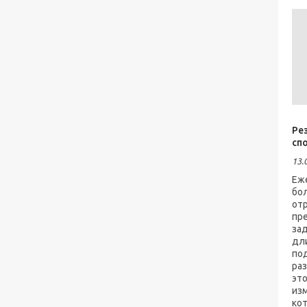
Ре
сп
13.
Еж
бол
от
пр
за
дл
по
ра
эт
из
ко