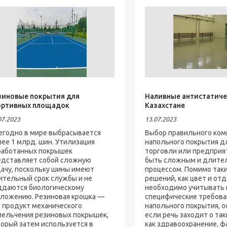
зиновые покрытия для
Наливные антистатиче
ортивных площадок
Казахстане
07.2023
13.07.2023
егодно в мире выбрасывается
Выбор правильного ком
ее 1 млрд. шин. Утилизация
напольного покрытия д
работанных покрышек
торговли или предприя
едставляет собой сложную
быть сложным и длите
дачу, поскольку шины имеют
процессом. Помимо так
ительный срок службы и не
решений, как цвет и отд
ддаются биологическому
необходимо учитывать 
зложению. Резиновая крошка —
специфические требова
о продукт механического
напольного покрытия, 
мельчения резиновых покрышек,
если речь заходит о так
торый затем используется в
как здравоохранение, 