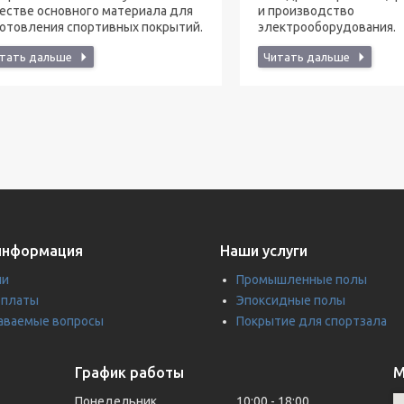
честве основного материала для
и производство
готовления спортивных покрытий.
электрооборудования.
информация
Наши услуги
ии
Промышленные полы
оплаты
Эпоксидные полы
даваемые вопросы
Покрытие для спортзала
График работы
М
Понедельник
10:00
18:00