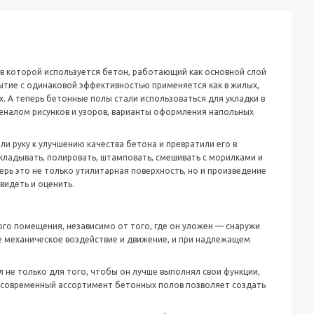
 в которой используется бетон, работающий как основной слой
ытие с одинаковой эффективностью применяется как в жилых,
. А теперь бетонные полы стали использоваться для укладки в
еналом рисунков и узоров, варианты оформления напольных
и руку к улучшению качества бетона и превратили его в
кладывать, полировать, штамповать, смешивать с морилками и
рь это не только утилитарная поверхность, но и произведение
видеть и оценить.
го помещения, независимо от того, где он уложен — снаружи
е механическое воздействие и движение, и при надлежащем
не только для того, чтобы он лучше выполнял свои функции,
о современный ассортимент бетонных полов позволяет создать