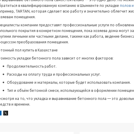
братиться в квалифицированную компанию в Шымкенте по укладке
полов и
апример, TARTAN, которая сделает всю работу и значительно облегчит жи
озяевам помещения.
пециалисты компании предоставят профессиональные услуги по обновлен
апольного покрытия в конкретном помещения, пока хозяева дома могут з
ругими личными или частными делами, такими как работа, ведение бизнеса
роцессом преобразования помещения.
етонный пол купить в Казахстане
тоимость укладки бетонного пола зависит от многих факторов:
Продолжительность работ.
Расходы на оплату труда и профессиональных услуг.
Оборудование и материалы, которые будет использовать компания.
Тип и объём бетонной смеси, использующейся в оформлении помещен
есмотря на то, что укладка и выравнивание бетонного пола — это довол
редств и времени.