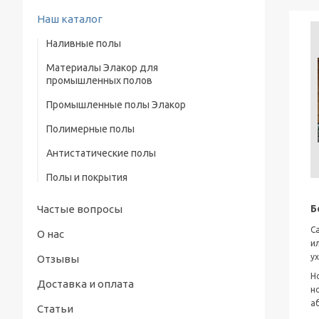
Наш каталог
Наливные полы
Материалы Элакор для
Полиуретановые полы
промышленных полов
Эпоксидные полы
Промышленные полы Элакор
Эпоксидные материалы
Промышленные полы
Полимерные полы
Бетонные промышленные полы
Материалы стойкие к ультрафиолету
Наливные полы для бомбоубежища
Антистатические полы
Полимерные промышленные полы
Для прямого контакта с питьевой водой
Элакор
и продуктами
Полы и покрытия
Полиуретановые материалы(серия
Полимерные пропитки для бетонных
Элакор-ПУ)
Б
Частые вопросы
полов
С
О нас
и
у
Отзывы
Н
Доставка и оплата
н
а
Статьи