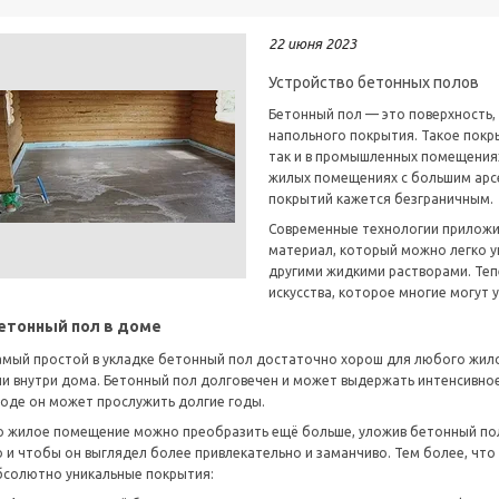
22 июня 2023
Устройство бетонных полов
Бетонный пол — это поверхность,
напольного покрытия. Такое покр
так и в промышленных помещениях
жилых помещениях с большим арс
покрытий кажется безграничным.
Современные технологии приложил
материал, который можно легко у
другими жидкими растворами. Тепе
искусства, которое многие могут у
етонный пол в доме
амый простой в укладке бетонный пол достаточно хорош для любого жило
ли внутри дома. Бетонный пол долговечен и может выдержать интенсивно
ходе он может прослужить долгие годы.
о жилое помещение можно преобразить ещё больше, уложив бетонный пол 
о и чтобы он выглядел более привлекательно и заманчиво. Тем более, чт
бсолютно уникальные покрытия: