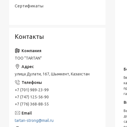
Сертификаты
Контакты
ТОО "TARTAN"
Б
улица Дулати, 167, Шымкент, Казахстан
Б
к
п
+7 (701) 989-23-99
г
+7 (747) 125-56-90
В
+7 (776) 368-88-55
В
д
tartan-strong@mail.ru
с
п