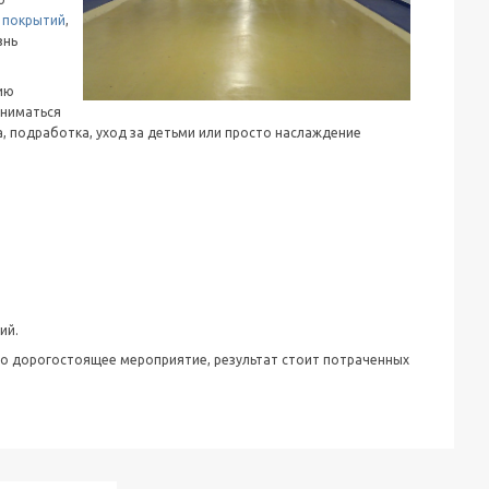
 покрытий
,
знь
ию
аниматься
, подработка, уход за детьми
или просто наслаждение
ий.
ьно дорогостоящее мероприятие, результат стоит потраченных