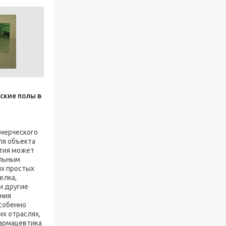
ские полы в
мерческого
ля объекта
тия может
льным
их простых
елка,
и другие
ния
особенно
их отраслях,
фармацевтика