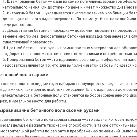
Штампованный бетон — один из самых популярных вариантов оформл
натурального камня. Он доступен по цене и имеет множество дизайнов и
Витражный бетон — укладывается с использованием комбинации бето
достичь уникального вида поверхности. Пятна могут быть на водной или 
виде растворов..
Декоративная бетонная накладка — позволяет выровнять поверхность
течение многих лет. Декоративная бетонная накладка применяется в слу
существующей поверхности.
Цветной бетон — это один из самых простых материалов для обновле
подбирается в полном соответствии с пожеланиями и потребностями за
Полированный бетон — это идеальное решение для оформления напол
недостатком является то, что для выполнения этой работы придётся и
етонный пол в гараже
етонные полы в последние годы набирают популярность, предлагая совр
ак для жилых, так и для подсобных помещений. Благодаря своей долговечн
ривлекательности, бетонные полы становятся выбором современного диза
араж, в идеальное место для работы.
ыравнивание бетонного пола своими руками
ыравнивание бетонного пола своими силами — это задача, которая помо
омовладельцам раскрыть творческие способности, а также отточить навы
амостоятельной работы по ремонту и преображению помещений. Выполн
о выравниваю бетонного пола самостоятельно
—
это одно дело. Но можн