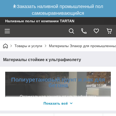
⛹Заказать наливной промышленный пол
самовыравнивающийся
Наливные полы от компании TARTAN
Товары и услуги
Материалы Элакор для промышленны
Материалы стойкие к ультрафиолету
Полиуретановый грунт и лак для
бетона
Оптимальная защита от ультрафиолета
Показать всё
Наливные полы получили широкое распространение и в
последнее время используются повсеместно. Область