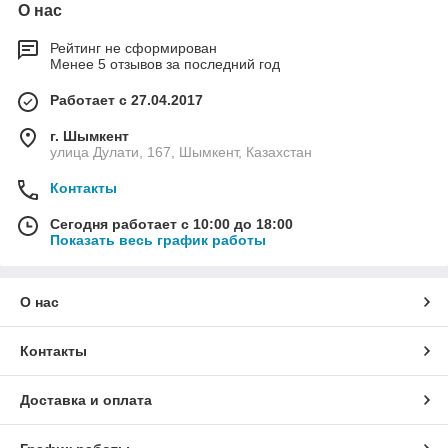
основание.
О нас
Рейтинг не сформирован
Менее 5 отзывов за последний год
Защита покрытия от выгорания и изменения
цвета на ярком солнце.
Работает с 27.04.2017
г. Шымкент
улица Дулати, 167, Шымкент, Казахстан
Предотвращение растрескивания материала в
Контакты
результате нагревания.
Сегодня работает с 10:00 до 18:00
Показать весь график работы
Защита от перепадов температур и
перемерзания.
О нас
Контакты
ПРЕИМУЩЕСТВА ЗАЩИТНЫХ УФ
СОСТАВОВ ЭЛАКОР
Доставка и оплата