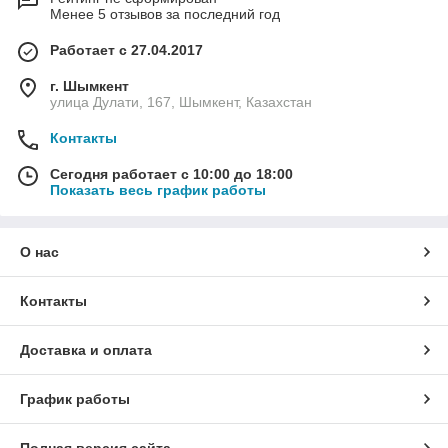
Полимерный наливной пол,
Менее 5 отзывов за последний год
предназначенный для укладки в
бомбоубежище, должен иметь
Работает с 27.04.2017
верхний слой (топинг)
повышенной прочности. Именно
г. Шымкент
он позволяет предотвратить
улица Дулати, 167, Шымкент, Казахстан
разрушение и деформацию
КАКИМИ ПРЕИМУЩЕСТВАМИ ОБЛАДАЮТ
бомбоубежища во время
Контакты
НАЛИВНЫЕ ПОЛЫ ДЛЯ БОМБОУБЕЖИЩА
бомбёжки. Наливные полы для
Сегодня работает с 10:00 до 18:00
бомбоубежища должны
Показать весь график работы
обладать прочностью на сжатие
не менее 40 МПа. В противном
случае, находящиеся внутри
люди не будут в достаточной
О нас
степени защищены от
попадания тяжёлых снарядов.
Контакты
Высокая прочность и надёжность. 
Доставка и оплата
Напольные покрытия для помещений данного 
типа легко выдерживают значительные 
График работы
механические и эксплуатационные нагрузки.