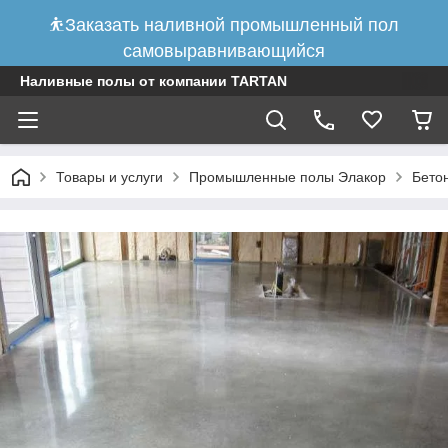
⛹Заказать наливной промышленный пол
самовыравнивающийся
Наливные полы от компании TARTAN
Товары и услуги
Промышленные полы Элакор
Бето