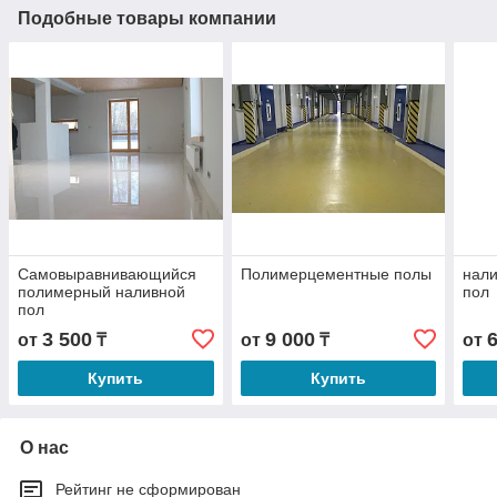
Подобные товары компании
Самовыравнивающийся
Полимерцементные полы
нал
полимерный наливной
пол
пол
3 500
9 000
от
₸
от
₸
от
Купить
Купить
О нас
Рейтинг не сформирован