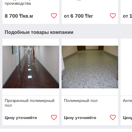
производства
8 700
6 700
₸/кв.м
от
₸/кг
от
Подобные товары компании
Прозрачный полимерный
Полимерный пол
Анти
пол
Цену уточняйте
Цену уточняйте
Цен