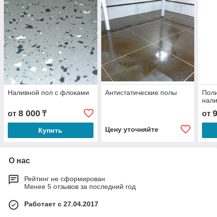
Наливной пол с флоками
Антистатические полы
Пол
нали
8 000
от
₸
от
Цену уточняйте
Купить
О нас
Рейтинг не сформирован
Менее 5 отзывов за последний год
Работает с 27.04.2017