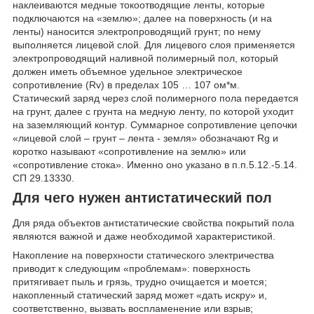
наклеиваются медные токоотводящие ленты, которые
подключаются на «землю»; далее на поверхность (и на
ленты) наносится электропроводящий грунт; по нему
выполняется лицевой слой. Для лицевого слоя применяется
электропроводящий наливной полимерный пол, который
должен иметь объемное удельное электрическое
сопротивление (Rv) в пределах 10
5
… 10
7
ом*м.
Статический заряд через слой полимерного пола передается
на грунт, далее с грунта на медную ленту, по которой уходит
на заземляющий контур. Суммарное сопротивление цепочки
«лицевой слой – грунт – лента - земля» обозначают Rg и
коротко называют «сопротивление на землю» или
«сопротивление стока». Именно оно указано в п.п.5.12.-5.14.
СП 29.13330.
Для чего нужен антистатический пол
Для ряда объектов антистатические свойства покрытий пола
являются важной и даже необходимой характеристикой.
Накопление на поверхности статического электричества
приводит к следующим «проблемам»: поверхность
притягивает пыль и грязь, трудно очищается и моется;
накопленный статический заряд может «дать искру» и,
соответственно, вызвать воспламенение или взрыв;