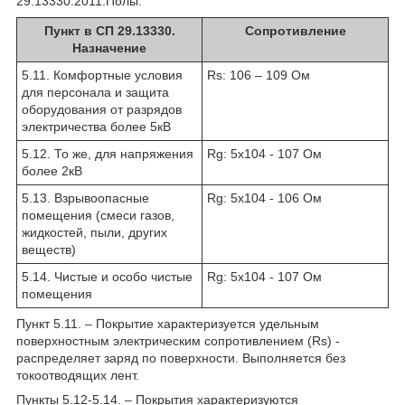
29.13330.2011.Полы.
Пункт в СП 29.13330.
Сопротивление
Назначение
5.11. Комфортные условия
Rs: 10
6
– 10
9
Ом
для персонала и защита
оборудования от разрядов
электричества более 5кВ
5.12. То же, для напряжения
Rg: 5х10
4
- 10
7
Ом
более 2кВ
5.13. Взрывоопасные
Rg: 5х10
4
- 10
6
Ом
помещения (смеси газов,
жидкостей, пыли, других
веществ)
5.14. Чистые и особо чистые
Rg: 5х10
4
- 10
7
Ом
помещения
Пункт 5.11. – Покрытие характеризуется удельным
поверхностным электрическим сопротивлением (Rs) -
распределяет заряд по поверхности. Выполняется без
токоотводящих лент.
Пункты 5.12-5.14. – Покрытия характеризуются