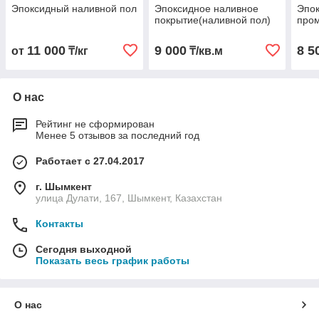
Эпоксидный наливной пол
Эпоксидное наливное
Эпо
покрытие(наливной пол)
про
11 000
9 000
8 5
от
₸/кг
₸/кв.м
О нас
Рейтинг не сформирован
Менее 5 отзывов за последний год
Работает с 27.04.2017
г. Шымкент
улица Дулати, 167, Шымкент, Казахстан
Контакты
Сегодня выходной
Показать весь график работы
О нас