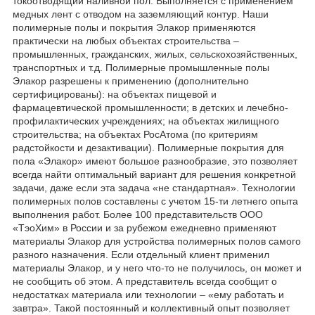
токоотводящий наливной пол. Выполняется с применением
медных лент с отводом на заземляющий контур. Наши
полимерные полы и покрытия Элакор применяются
практически на любых объектах строительства –
промышленных, гражданских, жилых, сельскохозяйственных,
транспортных и т.д. Полимерные промышленные полы
Элакор разрешены к применению (дополнительно
сертифицированы): на объектах пищевой и
фармацевтической промышленности; в детских и лечебно-
профилактических учреждениях; на объектах жилищного
строительства; на объектах РосАтома (по критериям
радстойкости и дезактивации). Полимерные покрытия для
пола «Элакор» имеют большое разнообразие, это позволяет
всегда найти оптимальный вариант для решения конкретной
задачи, даже если эта задача «не стандартная». Технологии
полимерных полов составлены с учетом 15-ти летнего опыта
выполнения работ. Более 100 представительств ООО
«ТэоХим» в России и за рубежом ежедневно применяют
материалы Элакор для устройства полимерных полов самого
разного назначения. Если отдельный клиент применил
материалы Элакор, и у него что-то не получилось, он может и
не сообщить об этом. А представитель всегда сообщит о
недостатках материала или технологии – «ему работать и
завтра». Такой постоянный и коллективный опыт позволяет