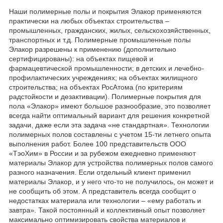
Наши полимерные полы и покрытия Элакор применяются
практически на любых объектах строительства –
промышленных, гражданских, жилых, сельскохозяйственных,
транспортных и т.д. Полимерные промышленные полы
Элакор разрешены к применению (дополнительно
сертифицированы): на объектах пищевой и
фармацевтической промышленности; в детских и лечебно-
профилактических учреждениях; на объектах жилищного
строительства; на объектах РосАтома (по критериям
радстойкости и дезактивации). Полимерные покрытия для
пола «Элакор» имеют большое разнообразие, это позволяет
всегда найти оптимальный вариант для решения конкретной
задачи, даже если эта задача «не стандартная». Технологии
полимерных полов составлены с учетом 15-ти летнего опыта
выполнения работ. Более 100 представительств ООО
«ТэоХим» в России и за рубежом ежедневно применяют
материалы Элакор для устройства полимерных полов самого
разного назначения. Если отдельный клиент применил
материалы Элакор, и у него что-то не получилось, он может и
не сообщить об этом. А представитель всегда сообщит о
недостатках материала или технологии – «ему работать и
завтра». Такой постоянный и коллективный опыт позволяет
максимально оптимизировать свойства материалов и