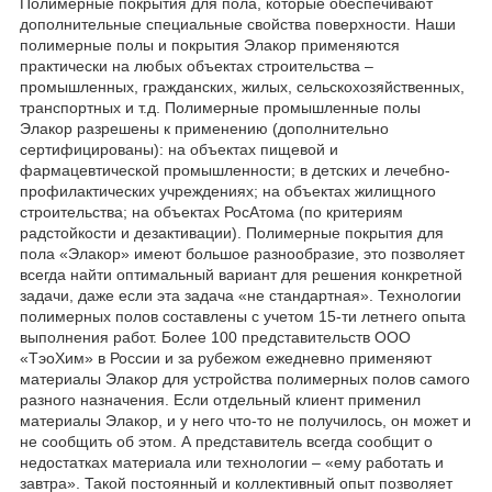
Полимерные покрытия для пола, которые обеспечивают
дополнительные специальные свойства поверхности. Наши
полимерные полы и покрытия Элакор применяются
практически на любых объектах строительства –
промышленных, гражданских, жилых, сельскохозяйственных,
транспортных и т.д. Полимерные промышленные полы
Элакор разрешены к применению (дополнительно
сертифицированы): на объектах пищевой и
фармацевтической промышленности; в детских и лечебно-
профилактических учреждениях; на объектах жилищного
строительства; на объектах РосАтома (по критериям
радстойкости и дезактивации). Полимерные покрытия для
пола «Элакор» имеют большое разнообразие, это позволяет
всегда найти оптимальный вариант для решения конкретной
задачи, даже если эта задача «не стандартная». Технологии
полимерных полов составлены с учетом 15-ти летнего опыта
выполнения работ. Более 100 представительств ООО
«ТэоХим» в России и за рубежом ежедневно применяют
материалы Элакор для устройства полимерных полов самого
разного назначения. Если отдельный клиент применил
материалы Элакор, и у него что-то не получилось, он может и
не сообщить об этом. А представитель всегда сообщит о
недостатках материала или технологии – «ему работать и
завтра». Такой постоянный и коллективный опыт позволяет